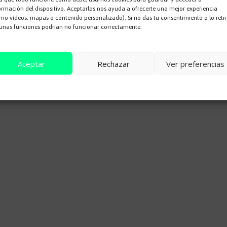
ormación del dispositivo. Aceptarlas nos ayuda a ofrecerte una mejor experiencia
mo vídeos, mapas o contenido personalizado). Si no das tu consentimiento o lo retir
unas funciones podrían no funcionar correctamente.
Aceptar
Rechazar
Ver preferencias
Cookie Policy