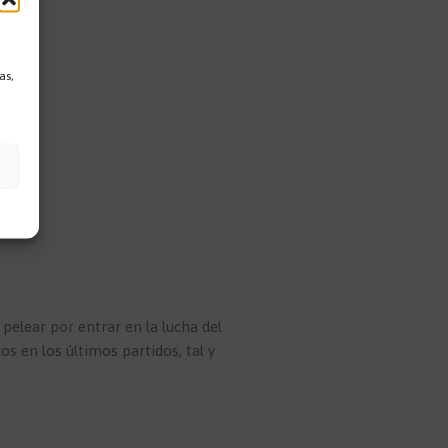
as,
pelear por entrar en la lucha del
os en los últimos partidos, tal y