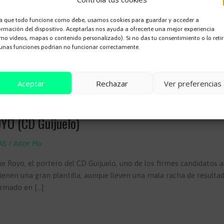
a que todo funcione como debe, usamos cookies para guardar y acceder a
ormación del dispositivo. Aceptarlas nos ayuda a ofrecerte una mejor experiencia
mo vídeos, mapas o contenido personalizado). Si no das tu consentimiento o lo retir
unas funciones podrían no funcionar correctamente.
Aceptar
Rechazar
Ver preferencias
Cookie Policy
YO (CD Guijuelo)
AS
/
Aitor Flo
Royo, el portero del CD Guijuelo, uno de los firmes candidatos a 
tienen una gran plantilla, aunque lleven una mala racha de resultad
rmado en […]