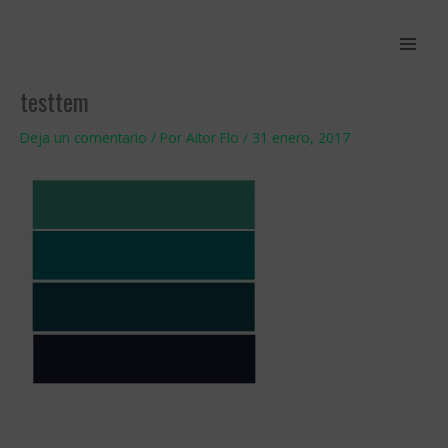
Ir
al
contenido
testtem
Deja un comentario
/ Por
Aitor Flo
/
31 enero, 2017