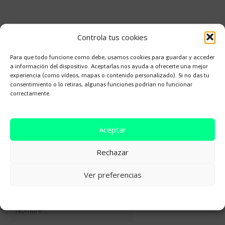
Controla tus cookies
Deja una respuesta
Tu dirección de correo electrónico no será publicada.
Los campos
Para que todo funcione como debe, usamos cookies para guardar y acceder
a información del dispositivo. Aceptarlas nos ayuda a ofrecerte una mejor
obligatorios están marcados con
*
experiencia (como vídeos, mapas o contenido personalizado). Si no das tu
consentimiento o lo retiras, algunas funciones podrían no funcionar
Comentario
*
correctamente.
Aceptar
Rechazar
Ver preferencias
Cookie Policy
Nombre*