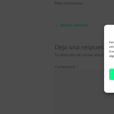
Marc-entrevista
←
Medios anterior
Par
Deja una respuesta
inf
(co
Tu dirección de correo electrónico
alg
Comentario
*