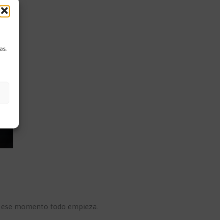
as,
 en ese momento todo empieza.