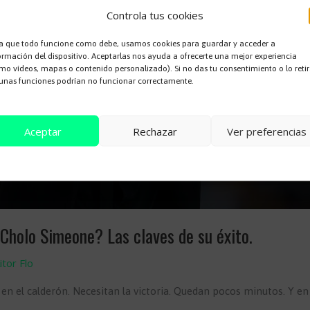
Controla tus cookies
a que todo funcione como debe, usamos cookies para guardar y acceder a
ormación del dispositivo. Aceptarlas nos ayuda a ofrecerte una mejor experiencia
mo vídeos, mapas o contenido personalizado). Si no das tu consentimiento o lo retir
unas funciones podrían no funcionar correctamente.
Aceptar
Rechazar
Ver preferencias
Cookie Policy
 Cholo Simeone? Las claves de su éxito.
itor Flo
 en el calderón. Necesitan la victoria. Quedan pocos minutos. Y