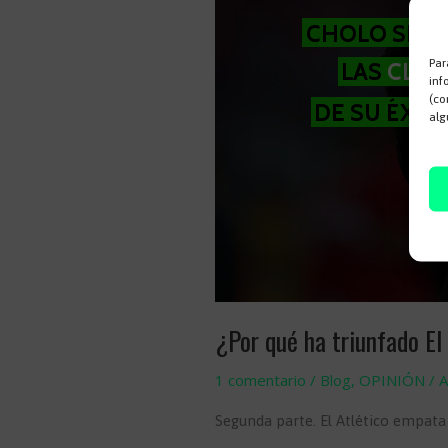
Par
inf
(co
alg
¿Por qué ha triunfado El
1 comentario
/
Blog
,
OPINIÓN
/
A
Segunda parte. El Atlético empata