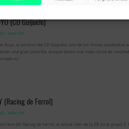
Cookie Policy
YO (CD Guijuelo)
AS
/
Aitor Flo
Royo, el portero del CD Guijuelo, uno de los firmes candidatos a 
tienen una gran plantilla, aunque lleven una mala racha de resultad
ormado en
 (Racing de Ferrol)
AS
/
Aitor Flo
rtero del Racing de Ferrol, el actual líder de la 2B en el grupo 1. 