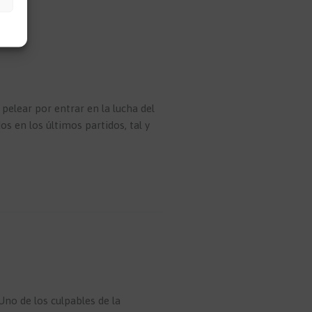
pelear por entrar en la lucha del
os en los últimos partidos, tal y
Uno de los culpables de la