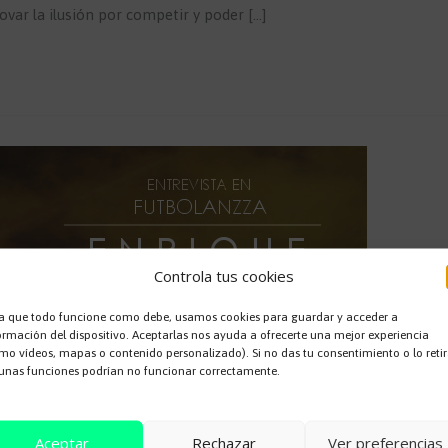
var la ilusión por competir y poder […]
Controla tus cookies
a que todo funcione como debe, usamos cookies para guardar y acceder a
ormación del dispositivo. Aceptarlas nos ayuda a ofrecerte una mejor experiencia
mo vídeos, mapas o contenido personalizado). Si no das tu consentimiento o lo retir
unas funciones podrían no funcionar correctamente.
Aceptar
Rechazar
Ver preferencias