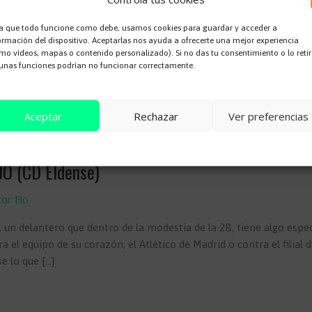
a que todo funcione como debe, usamos cookies para guardar y acceder a
ormación del dispositivo. Aceptarlas nos ayuda a ofrecerte una mejor experiencia
mo vídeos, mapas o contenido personalizado). Si no das tu consentimiento o lo retir
unas funciones podrían no funcionar correctamente.
Aceptar
Rechazar
Ver preferencias
Cookie Policy
JO (CD Eldense)
tor Flo
un delantero que dentro de la modestia de la 2B, tiene algo espe
a el equipo de su corazón, el Atlético de Madrid o contra el filial d
e lo que […]