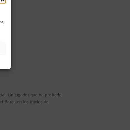
as,
cial. Un jugador que ha probado
el Barça en los inicios de