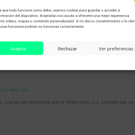
a que todo funcione como debe, usamos cookies para guardar y acceder a
ormación del dispositivo. Aceptarlas nos ayuda a ofrecerte una mejor experiencia
mo vídeos, mapas o contenido personalizado). Si no das tu consentimiento o lo retir
unas funciones podrían no funcionar correctamente.
Aceptar
Rechazar
Ver preferencias
Cookie Policy
IÓN
/
Aitor Flo
o. Gracias por demostrar que el futbol no es 1+1, también que no 