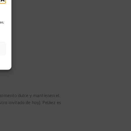
as,
 momento dulce y mantienen el
stro invitado de hoy). Peláez es