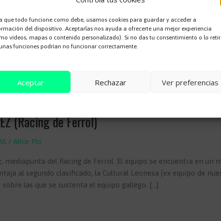
a que todo funcione como debe, usamos cookies para guardar y acceder a
ormación del dispositivo. Aceptarlas nos ayuda a ofrecerte una mejor experiencia
mo vídeos, mapas o contenido personalizado). Si no das tu consentimiento o lo retir
unas funciones podrían no funcionar correctamente.
Aceptar
Rechazar
Ver preferencias
Cookie Policy
EZ (Racing de Ferrol)
AS
/
Aitor Flo
, mediapunta del Racing de Ferrol. El equipo se encuentra en un
ntaja al segundo clasificado, la Cultural Leonesa (ex equipo de nue
obre las que se sustenta el equipo gallego. […]