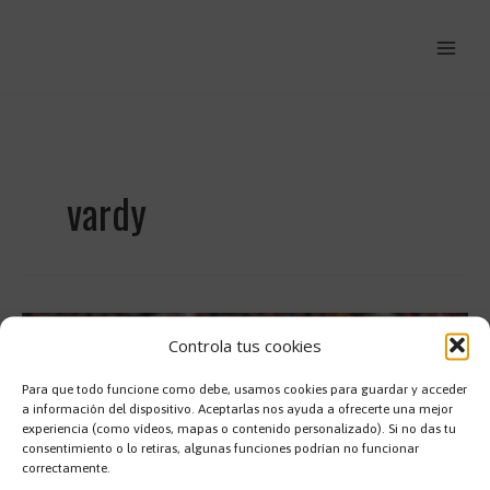
Ir
al
contenido
vardy
Controla tus cookies
Para que todo funcione como debe, usamos cookies para guardar y acceder
a información del dispositivo. Aceptarlas nos ayuda a ofrecerte una mejor
experiencia (como vídeos, mapas o contenido personalizado). Si no das tu
consentimiento o lo retiras, algunas funciones podrían no funcionar
correctamente.