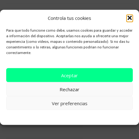
Deja una respuesta
Controla tus cookies
Tu dirección de correo electrónico no será publicada.
Los campos
Para que todo funcione como debe, usamos cookies para guardar y acceder
obligatorios están marcados con
*
a información del dispositivo. Aceptarlas nos ayuda a ofrecerte una mejor
experiencia (como vídeos, mapas o contenido personalizado). Si no das tu
Comentario
*
consentimiento o lo retiras, algunas funciones podrían no funcionar
correctamente.
Aceptar
Rechazar
Ver preferencias
Nombre*
Cookie Policy