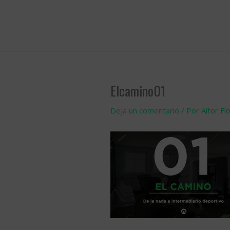
Ir
al
contenido
Elcamino01
Deja un comentario
/ Por
Aitor Fl