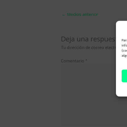
←
Medios anterior
Deja una respuesta
Par
inf
Tu dirección de correo electrónico
(co
alg
Comentario
*