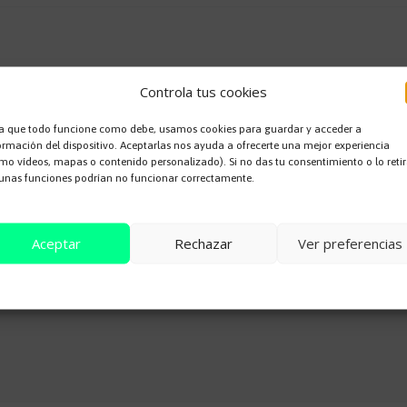
Controla tus cookies
a que todo funcione como debe, usamos cookies para guardar y acceder a
ormación del dispositivo. Aceptarlas nos ayuda a ofrecerte una mejor experiencia
 no será publicada.
Los campos obligatorios están marcados con
mo vídeos, mapas o contenido personalizado). Si no das tu consentimiento o lo retir
unas funciones podrían no funcionar correctamente.
Aceptar
Rechazar
Ver preferencias
Cookie Policy