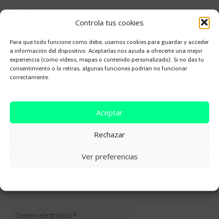
Deja una respuesta
Controla tus cookies
Tu dirección de correo electrónico no será publicada.
Los campos
obligatorios están marcados con
*
Para que todo funcione como debe, usamos cookies para guardar y acceder
a información del dispositivo. Aceptarlas nos ayuda a ofrecerte una mejor
Comentario
*
experiencia (como vídeos, mapas o contenido personalizado). Si no das tu
consentimiento o lo retiras, algunas funciones podrían no funcionar
correctamente.
Aceptar
Rechazar
Ver preferencias
Nombre*
Cookie Policy
Correo