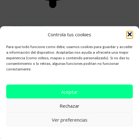
←
Medios anterior
Controla tus cookies
Deja una respuesta
Para que todo funcione como debe, usamos cookies para guardar y acceder
a información del dispositivo. Aceptarlas nos ayuda a ofrecerte una mejor
Tu dirección de correo electrónico no será publicada.
Los campos
experiencia (como vídeos, mapas o contenido personalizado). Si no das tu
consentimiento o lo retiras, algunas funciones podrían no funcionar
obligatorios están marcados con
*
correctamente.
Comentario
*
Aceptar
Rechazar
Ver preferencias
Cookie Policy