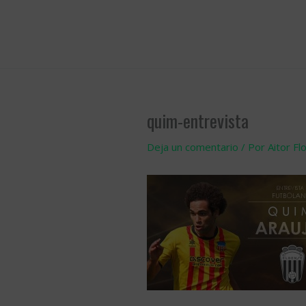
Ir
al
contenido
quim-entrevista
Deja un comentario
/ Por
Aitor Fl