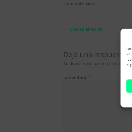
quim-entrevista
←
Medios anterior
Par
Deja una respuesta
inf
(co
Tu dirección de correo electrónico
alg
Comentario
*