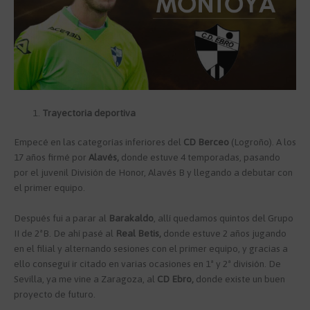
Trayectoria deportiva
Empecé en las categorías inferiores del
CD Berceo
(Logroño). A los
17 años firmé por
Alavés,
donde estuve 4 temporadas, pasando
por el juvenil División de Honor, Alavés B y llegando a debutar con
el primer equipo.
Después fui a parar al
Barakaldo
, allí quedamos quintos del Grupo
II de 2ªB. De ahí pasé al
Real Betis,
donde estuve 2 años jugando
en el filial y alternando sesiones con el primer equipo, y gracias a
ello conseguí ir citado en varias ocasiones en 1ª y 2ª división. De
Sevilla, ya me vine a Zaragoza, al
CD Ebro,
donde existe un buen
proyecto de futuro.