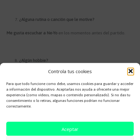
¿Alguna rutina o canción que le motive?
Me gusta escuchar a Ne-Yo
en los momentos antes del partido.
¿Algún hobbie?
Controla tus cookies
No tengo ningún hobbie, mato el tiempo libre con planes
alternativos
Para que todo funcione como debe, usamos cookies para guardar y acceder
a información del dispositivo. Aceptarlas nos ayuda a ofrecerte una mejor
experiencia (como vídeos, mapas o contenido personalizado). Si no das tu
consentimiento o lo retiras, algunas funciones podrían no funcionar
correctamente.
¿Jugador más complicado contra el que se ha enfrentado?
Este año,
Borja Mayoral del Real Madrid
Castilla.
Aceptar