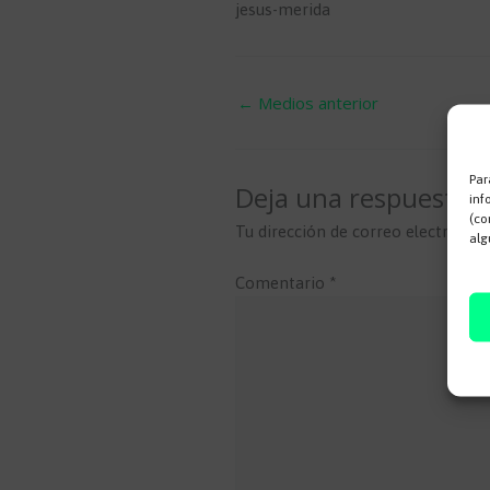
jesus-merida
←
Medios anterior
Par
Deja una respuesta
inf
(co
Tu dirección de correo electrónico
alg
Comentario
*