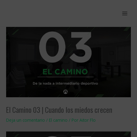
Ir
al
contenido
El Camino 03 | Cuando los miedos crecen
Deja un comentario
/
El camino
/ Por
Aitor Flo