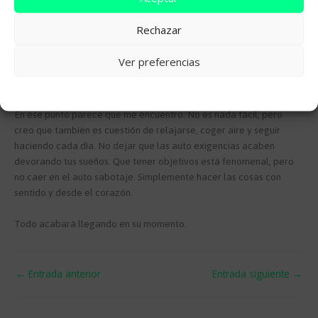
¿Y si no me da para pagar el autónomo?
Rechazar
¿Y cómo monto yo un equipo que trabaje hacia un mismo
objetivo? Bueno, ¿y cómo voy a pagarles?
Ver preferencias
Y si…
Cookie Policy
En ese punto parece que me encuentro. No es nada fácil, pero
creo que también es cuestión de relajarse, coger aire y seguir
haciendo cada día. No dejar que las auto exigencias acaben
devorando tus sueños. Que tener objetivos está fenomenal, pero
no caer en el auto sabotaje. Simplemente hacer las cosas con
sentido y desde el corazón.
Todo acabará llegando en su momento.
←
Entrada anterior
Entrada siguiente
→