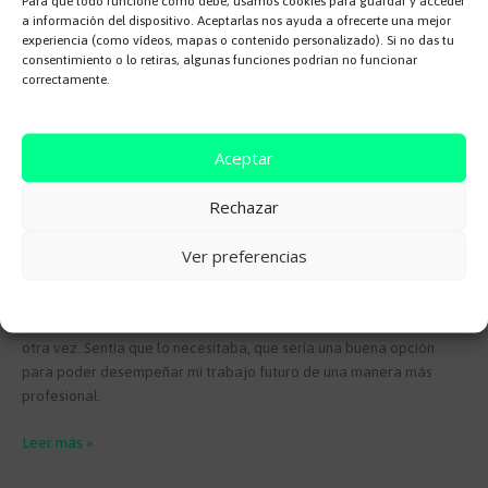
Para que todo funcione como debe, usamos cookies para guardar y acceder
crecen
a información del dispositivo. Aceptarlas nos ayuda a ofrecerte una mejor
experiencia (como vídeos, mapas o contenido personalizado). Si no das tu
consentimiento o lo retiras, algunas funciones podrían no funcionar
correctamente.
Aceptar
Rechazar
El Camino 02 | Un paso adelante
Ver preferencias
2 comentarios
/
El camino
/
Aitor Flo
Esta semana he dado un paso más hacia adelante (si no has leído
Cookie Policy
el primer capítulo, aquí puedes hacerlo). He empezado a estudiar
otra vez. Sentía que lo necesitaba, que sería una buena opción
para poder desempeñar mi trabajo futuro de una manera más
profesional.
El
Leer más »
Camino