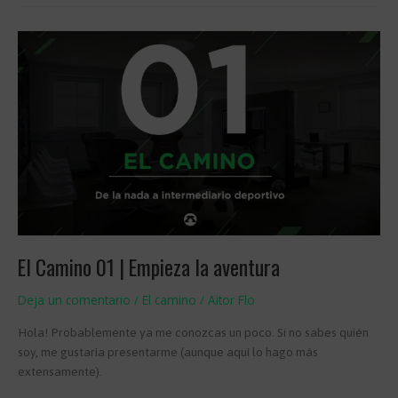
02
|
Un
paso
adelante
El Camino 01 | Empieza la aventura
Deja un comentario
/
El camino
/
Aitor Flo
Hola! Probablemente ya me conozcas un poco. Si no sabes quién
soy, me gustaría presentarme (aunque aquí lo hago más
extensamente).